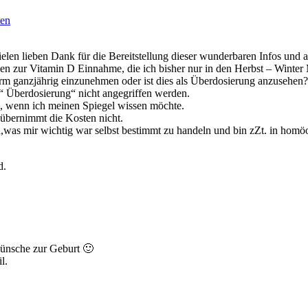
ten
en lieben Dank für die Bereitstellung dieser wunderbaren Infos und 
n zur Vitamin D Einnahme, die ich bisher nur in den Herbst – Winter
Form ganzjährig einzunehmen oder ist dies als Überdosierung anzusehen?
 “ Überdosierung“ nicht angegriffen werden.
n, wenn ich meinen Spiegel wissen möchte.
 übernimmt die Kosten nicht.
was mir wichtig war selbst bestimmt zu handeln und bin zZt. in homö
d.
wünsche zur Geburt 🙂
l.