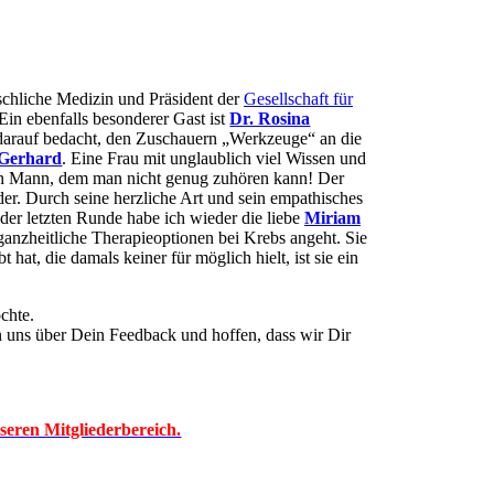
schliche Medizin und Präsident der
Gesellschaft für
Ein ebenfalls besonderer Gast ist
Dr. Rosina
r darauf bedacht, den Zuschauern „Werkzeuge“ an die
 Gerhard
. Eine Frau mit unglaublich viel Wissen und
 ein Mann, dem man nicht genug zuhören kann! Der
er. Durch seine herzliche Art und sein empathisches
der letzten Runde habe ich wieder die liebe
Miriam
ganzheitliche Therapieoptionen bei Krebs angeht. Sie
at, die damals keiner für möglich hielt, ist sie ein
chte.
n uns über Dein Feedback und hoffen, dass wir Dir
seren Mitgliederbereich.