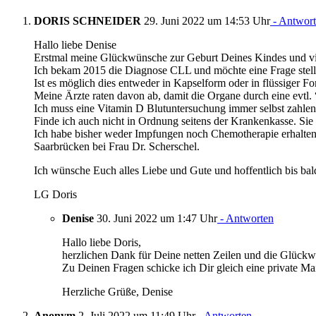
DORIS SCHNEIDER
29. Juni 2022 um 14:53 Uhr
- Antwor
Hallo liebe Denise
Erstmal meine Glückwünsche zur Geburt Deines Kindes und viel
Ich bekam 2015 die Diagnose CLL und möchte eine Frage stelle
Ist es möglich dies entweder in Kapselform oder in flüssiger 
Meine Ärzte raten davon ab, damit die Organe durch eine evtl.
Ich muss eine Vitamin D Blutuntersuchung immer selbst zahle
Finde ich auch nicht in Ordnung seitens der Krankenkasse. Sie
Ich habe bisher weder Impfungen noch Chemotherapie erhalten,
Saarbrücken bei Frau Dr. Scherschel.
Ich wünsche Euch alles Liebe und Gute und hoffentlich bis bal
LG Doris
Denise
30. Juni 2022 um 1:47 Uhr
- Antworten
Hallo liebe Doris,
herzlichen Dank für Deine netten Zeilen und die Glück
Zu Deinen Fragen schicke ich Dir gleich eine private Mai
Herzliche Grüße, Denise
Anonym
2. Juli 2022 um 11:49 Uhr
- Antworten