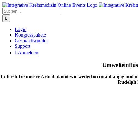
Zum
Inhalt
Suche
springen
nach:
Login
Kongresspakete
Gesprächsrunden
Support
Anmelden
Umwelteinflüs
Unterstütze unsere Arbeit, damit wir weiterhin unabhängig und i
Rudolph 