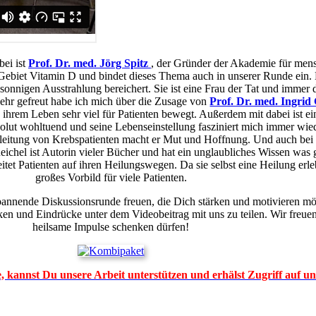
bei ist
Prof. Dr. med. Jörg Spitz
, der Gründer der Akademie für men
m Gebiet Vitamin D und bindet dieses Thema auch in unserer Runde ein. 
 sonnigen Ausstrahlung bereichert. Sie ist eine Frau der Tat und imme
ehr gefreut habe ich mich über die Zusage von
Prof. Dr. med. Ingrid
n ihrem Leben sehr viel für Patienten bewegt. Außerdem mit dabei ist
solut wohltuend und seine Lebenseinstellung fasziniert mich immer wied
gleitung von Krebspatienten macht er Mut und Hoffnung. Und auch bei 
ichel ist Autorin vieler Bücher und hat ein unglaubliches Wissen was 
t Patienten auf ihren Heilungswegen. Da sie selbst eine Heilung erlebt h
großes Vorbild für viele Patienten.
pannende Diskussionsrunde freuen, die Dich stärken und motivieren mö
en und Eindrücke unter dem Videobeitrag mit uns zu teilen. Wir freue
heilsame Impulse schenken dürfen!
 kannst Du unsere Arbeit unterstützen und erhälst Zugriff auf un