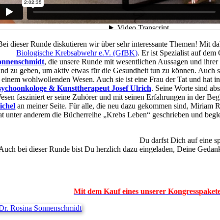
Bei dieser Runde diskutieren wir über sehr interessante Themen! Mit da
Biologische Krebsabwehr e.V. (GfBK)
. Er ist Spezialist auf de
onnenschmidt
, die unsere Runde mit wesentlichen Aussagen und ihrer
nd zu geben, um aktiv etwas für die Gesundheit tun zu können. Auch s
einem wohlwollenden Wesen. Auch sie ist eine Frau der Tat und hat i
sychoonkologe & Kunsttherapeut Josef Ulrich
. Seine Worte sind ab
esen fasziniert er seine Zuhörer und mit seinen Erfahrungen in der Be
ichel
an meiner Seite. Für alle, die neu dazu gekommen sind, Miriam Re
at unter anderem die Bücherreihe „Krebs Leben“ geschrieben und begleite
Du darfst Dich auf eine s
Auch bei dieser Runde bist Du herzlich dazu eingeladen, Deine Gedank
Mit dem Kauf eines unserer Kongresspakete,