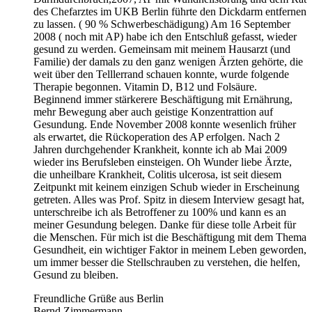
des Chefarztes im UKB Berlin führte den Dickdarm entfernen
zu lassen. ( 90 % Schwerbeschädigung) Am 16 September
2008 ( noch mit AP) habe ich den Entschluß gefasst, wieder
gesund zu werden. Gemeinsam mit meinem Hausarzt (und
Familie) der damals zu den ganz wenigen Ärzten gehörte, die
weit über den Telllerrand schauen konnte, wurde folgende
Therapie begonnen. Vitamin D, B12 und Folsäure.
Beginnend immer stärkerere Beschäftigung mit Ernährung,
mehr Bewegung aber auch geistige Konzentrattion auf
Gesundung. Ende November 2008 konnte wesenlich früher
als erwartet, die Rückoperation des AP erfolgen. Nach 2
Jahren durchgehender Krankheit, konnte ich ab Mai 2009
wieder ins Berufsleben einsteigen. Oh Wunder liebe Ärzte,
die unheilbare Krankheit, Colitis ulcerosa, ist seit diesem
Zeitpunkt mit keinem einzigen Schub wieder in Erscheinung
getreten. Alles was Prof. Spitz in diesem Interview gesagt hat,
unterschreibe ich als Betroffener zu 100% und kann es an
meiner Gesundung belegen. Danke für diese tolle Arbeit für
die Menschen. Für mich ist die Beschäftigung mit dem Thema
Gesundheit, ein wichtiger Faktor in meinem Leben geworden,
um immer besser die Stellschrauben zu verstehen, die helfen,
Gesund zu bleiben.
Freundliche Grüße aus Berlin
Bernd Zimmermann