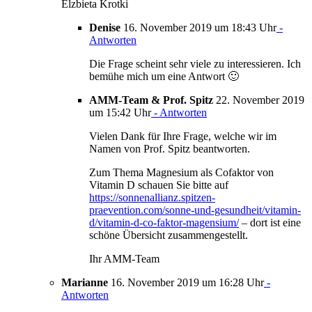
Elzbieta Krotki
Denise
16. November 2019 um 18:43 Uhr
-
Antworten
Die Frage scheint sehr viele zu interessieren. Ich
bemühe mich um eine Antwort 🙂
AMM-Team & Prof. Spitz
22. November 2019
um 15:42 Uhr
- Antworten
Vielen Dank für Ihre Frage, welche wir im
Namen von Prof. Spitz beantworten.
Zum Thema Magnesium als Cofaktor von
Vitamin D schauen Sie bitte auf
https://sonnenallianz.spitzen-
praevention.com/sonne-und-gesundheit/vitamin-
d/vitamin-d-co-faktor-magensium/
– dort ist eine
schöne Übersicht zusammengestellt.
Ihr AMM-Team
Marianne
16. November 2019 um 16:28 Uhr
-
Antworten