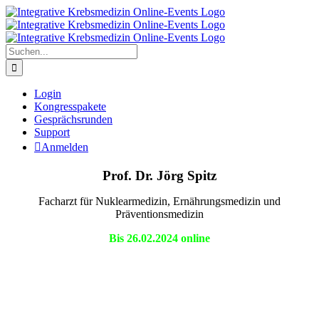
Zum
Inhalt
springen
Suche
nach:
Login
Kongresspakete
Gesprächsrunden
Support
Anmelden
Prof. Dr. Jörg Spitz
Facharzt für Nuklearmedizin, Ernährungsmedizin und
Präventionsmedizin
Bis 26.02.2024 online