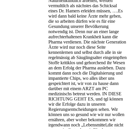
Naturheilkundlich arbeiten, werden
vermultilch als nächstes das Schicksal
eines Dr. Hamers erleiden müssen, ….Es
wird dann bald keine Ärzte mehr geben,
die so arbeiten dürfen wie es für eine
Gesundung unserer Bevölkerung
notwendig ist. Denn nur an einer lange
aufrechterhaltenen Krankheit kann die
Pharma verdienen. Die nächste Generation
Ärzte wird nur noch diese Seite
kennenlernen und selbst durch alle in sie
regelmässig ab Säuglingsalter eingeimpften
Stoffe kritiklos und gehorchend ihr Wesen
an dem Erfolg der Pharma ausleben. Dazu
kommt dann noch die Digitalsierung und
impantierte Chips, wo alles über uns
gespeichtert ist, wir von zu hause dann
darüber mit einem ARZT am PC
medizinischs betreut werden. IN DIESE
RICHTUNG GEHT ES, und tgl können
wir die Erfolge dazu in unseren
Regierungsentscheidungen sehen. Wir
können uns so gesund wie wir nur wollen
ernähren, aber woher bekommen wir
irgendwann noch „Lebensmittel,die nicht