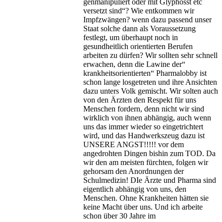
genmanipuliert oder mit Glyphosst etc
versetzt sind“? Wie entkommen wir
Impfzwängen? wenn dazu passend unser
Staat solche dann als Voraussetzung
festlegt, um überhaupt noch in
gesundheitlich orientierten Berufen
arbeiten zu dürfen? Wir sollten sehr schnell
erwachen, denn die Lawine der“
krankheitsorientierten“ Pharmalobby ist
schon lange losgetreten und ihre Ansichten
dazu unters Volk gemischt. Wir solten auch
von den Ärzten den Respekt für uns
Menschen fordern, denn nicht wir sind
wirklich von ihnen abhängig, auch wenn
uns das immer wieder so eingetrichtert
wird, und das Handwerkszeug dazu ist
UNSERE ANGST!!!!! vor dem
angedrohten Dingen bishin zum TOD. Da
wir den am meisten fürchten, folgen wir
gehorsam den Anordnungen der
Schulmedizin! DIe Ärzte und Pharma sind
eigentlich abhängig von uns, den
Menschen. Ohne Krankheiten hätten sie
keine Macht über uns. Und ich arbeite
schon über 30 Jahre im