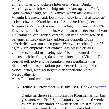
ein sehr gutes und lockeres Interview. Vielen Dank.
Allerdings wäre ich vorsichtig mit der Aussage von Prof.
Spitz, wenn er sagt, bei Leukämien wären als Basis 4.000 IE
Vitamin D ausreichend. Denn (vom Gewicht mal abgesehen)
ist bei schweren Krankheiten (inbesondere Krebs) der
Vitamin-D-Verbrauch wesentlich höher, durchaus 50-100 %.
Das lässt sich leicht ermitteln, wenn man nach der Formel von
Dr. Raimund von Helden vorgeht. Ich kann bestätigen, dass
bei einer an Leukämie Erkrankten die doppelte Dosis
erforderlich war, um einen guten Wert zu erreichen (hier: 75
ng/ml). Ich empfehle hier einfach, das Messintervall zu
verkürzen, sobald man „eingestellt“ ist. Ich kann darüber
hinaus auch bestätigen, dass durch einen guten Vitamin-D-
Spiegel ggf. notwendige Krankenhausaufenthalte (hier:
Stammzellentransplantation) positiver verlaufen (kürzere
Verweildauer, weniger negative Nebeneffekte, keine
Neuropathien).
Alles Gute und weiter so.
Denise
16. November 2019 um 13:01 Uhr
- Antworten
Danke für dieses sehr informative Kommentar! Ich bin
gespannt, was Prof. Spitz darauf antwortet und werde
es ihm selbstverständlich weiterleiten. Er ist zur Zeit
sehr eingespannt daher bitte ich um Entschuldigung,