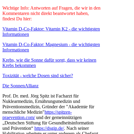
Wichtige Info: Antworten auf Fragen, die wir in den
Kommentaren nicht direkt beantwortet haben,
findest Du hier:
Vitamin D-Co-Faktor: Vitamin K2 - die wichtigsten
Informationen
Vitamin D-Co-Faktor: Magnesium - die wichtigsten
Informationen
Krebs, wie die Sonne dafür sorgt, dass wir keinen
Krebs bekommen
Toxizität - welche Dosen sind sicher?
Die SonnenAllianz
Prof. Dr. med. Jörg Spitz ist Facharzt für
Nuklearmedizin, Ernährungsmedizin und
Präventionsmedizin, Gründer der "Akademie für
menschliche Medizin"
https://spitzen-
praevention.com/
und der gemeinnützigen
„Deutschen Stiftung für Gesundheitsinformation
und Prävention“
https://dsgip.de/
. Nach seiner
Habilitation arbeitete er unter anderem als Chefarzt