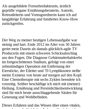
Als ausgebildete Fernsehredakteurin, ärztlich
geprüfte vegane Ernährungsberaterin, Autorin,
Retreatleiterin und Vortragsrednerin kann ich auf
langjährige Erfahrung und fundiertes Know-How
zurückgreifen.
Der Weg zu meiner heutigen Lebensaufgabe war
steinig und hart. Ende 2012 im Alter von 30 Jahren
geriet mein Dasein als damals glücklich-agile TV
Producerin mit einem schweren Schicksalsschlag
aus den Fugen. Die Diagnose Gebärmutterhalskrebs
im fortgeschrittenen Stadium, gefolgt von einer
zehnstündigen Operation mit Entfernung der
Eierstöcke, der Eileiter und 70 Lymphknoten stellte
meine Existenz von heute auf morgen auf den Kopf.
Eine Chemotherapie mit sechs Zyklen beendete ich
vorzeitig. Seither beschäftige ich mich mit (meiner)
Heilung. Ernährung und Persönlichkeitsentwicklung
sind für mich heute ausschlaggebende Säulen für
Genesung und Wohlbefinden.
Dieses Erfahren und das Wissen über einen vitalen,