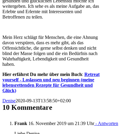
gesunden und glücklichen Lebensstil möchte ich
weitergeben. Ich sehe es als meine Aufgabe an, das
Erlebte und Erlernte mit Interessenten und
Betroffenen zu teilen.
Mein Herz schlägt für Menschen, die eine Ahnung
davon verspüren, dass es mehr gibt, als
das
Offensichtliche
, die gerne selbst denken und nicht
blind der Masse folgen und die ein Bedürfnis nach
Wahrhaftigkeit, Lebendigkeit und Gesundheit
haben.
Hier erfährst Du mehr über mein Buch
:
Retreat
yourself - Loslassen und neu beginnen (meine
lebensrettenden Rezepte für Gesundheit und
Glück)
Denise
2020-09-13T13:58:50+02:00
10 Kommentare
Frank
16. November 2019 um 21:39 Uhr
- Antworten
Liebe Denise,