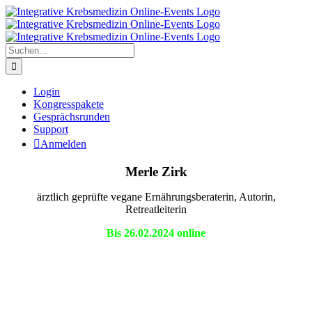
Zum
Inhalt
springen
Suche
nach:
Login
Kongresspakete
Gesprächsrunden
Support
Anmelden
Merle Zirk
ärztlich geprüfte vegane Ernährungsberaterin, Autorin,
Retreatleiterin
Bis 26.02.2024 online